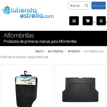
Powered
by
Tra
Alfombrillas
Productos de primeras marcas para Alfombrillas
INICIO
AUTOMÓVIL
INTERIOR
ALFOMBRILLAS
Total de productos disponibles
6