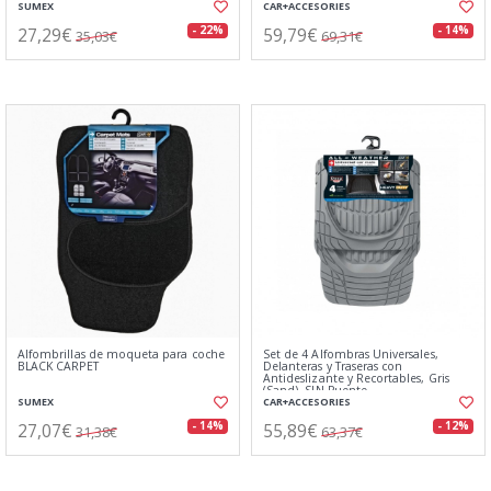
SUMEX
CAR+ACCESORIES
27,29€
59,79€
- 22%
- 14%
35,03€
69,31€
Alfombrillas de moqueta para coche
Set de 4 Alfombras Universales,
BLACK CARPET
Delanteras y Traseras con
Antideslizante y Recortables, Gris
(Sand), SIN Puente
SUMEX
CAR+ACCESORIES
27,07€
55,89€
- 14%
- 12%
31,38€
63,37€