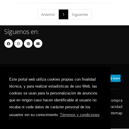
Anterior
1
Siguiente
Síguenos en:
Este portal web utiliza cookies propias con finalidad
técnica, y para realizar estadísticas de uso Web, las
cookies se usan para la personalización de anuncios
que en ningún caso hacen identificable al usuario no
Contacto
Aviso Legal
Condiciones de compra
Política de envíos
Política de devolución
Política de Privacidad
recaba ni cede datos de carácter personal de los
Política de Cookies
Sitemap
usuarios sin su conocimiento
Términos y condiciones
© 2026 - Todos los derechos reservados.