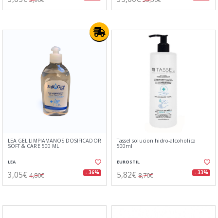
LEA GEL LIMPIAMANOS DOSIFICADOR
Tassel solucion hidro-alcoholica
SOFT & CARE 500 ML
500ml
LEA
EUROSTIL
3,05€
5,82€
- 36%
- 33%
4,80€
8,70€