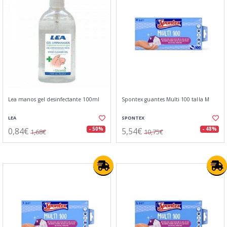
Lea manos gel desinfectante 100ml
Spontex guantes Multi 100 talla M
LEA
SPONTEX
0,84€
5,54€
- 50%
- 48%
1,68€
10,75€