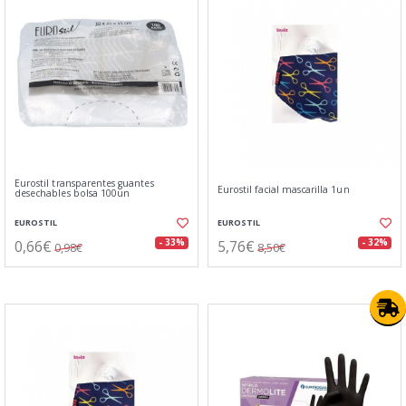
Eurostil transparentes guantes
Eurostil facial mascarilla 1un
desechables bolsa 100un
EUROSTIL
EUROSTIL
0,66€
5,76€
- 33%
- 32%
0,98€
8,50€