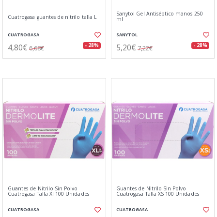
Sanytol Gel Antiséptico manos 250
Cuatrogasa guantes de nitrilo talla L
ml
CUATROGASA
SANYTOL
4,80€
5,20€
- 28%
- 28%
6,68€
7,22€
Guantes de Nitrilo Sin Polvo
Guantes de Nitrilo Sin Polvo
Cuatrogasa Talla Xl 100 Unidades
Cuatrogasa Talla XS 100 Unidades
CUATROGASA
CUATROGASA