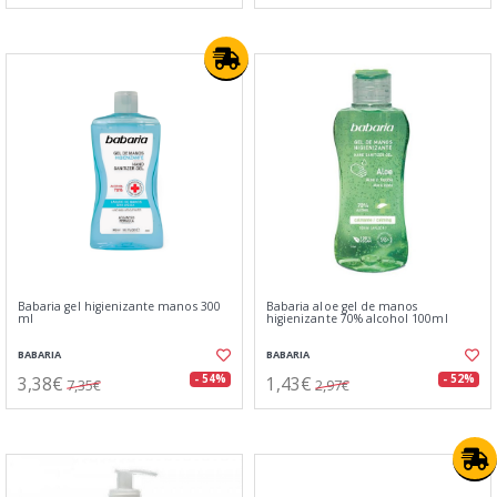
Babaria gel higienizante manos 300
Babaria aloe gel de manos
ml
higienizante 70% alcohol 100ml
BABARIA
BABARIA
3,38€
1,43€
- 54%
- 52%
7,35€
2,97€