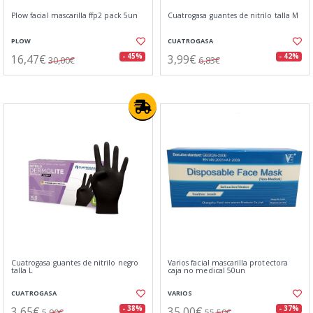
Plow facial mascarilla ffp2 pack 5un
Cuatrogasa guantes de nitrilo talla M
PLOW
CUATROGASA
16,47€
3,99€
- 45%
- 42%
30,00€
6,83€
Cuatrogasa guantes de nitrilo negro
Varios facial mascarilla protectora
talla L
caja no medical 50un
CUATROGASA
VARIOS
3,65€
35,00€
- 38%
- 37%
5,90€
55,50€