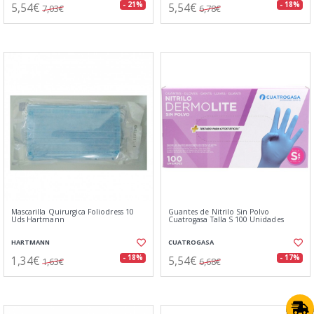
5,54€
5,54€
- 21%
- 18%
7,03€
6,78€
Mascarilla Quirurgica Foliodress 10
Guantes de Nitrilo Sin Polvo
Uds Hartmann
Cuatrogasa Talla S 100 Unidades
HARTMANN
CUATROGASA
1,34€
5,54€
- 18%
- 17%
1,63€
6,68€