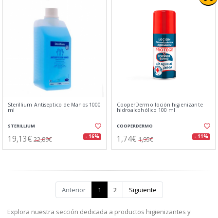
Sterillium Antiseptico de Manos 1000
CooperDermo loción higienizante
ml
hidroalcohólico 100 ml
STERILLIUM
COOPERDERMO
19,13€
1,74€
- 16%
- 11%
22,89€
1,95€
Anterior
1
2
Siguiente
Explora nuestra sección dedicada a productos higienizantes y