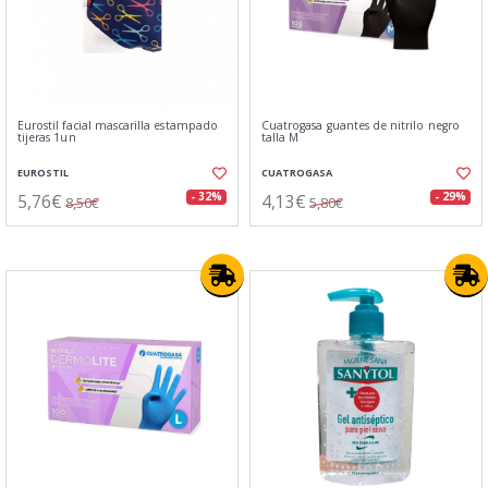
Eurostil facial mascarilla estampado
Cuatrogasa guantes de nitrilo negro
tijeras 1un
talla M
EUROSTIL
CUATROGASA
5,76€
4,13€
- 32%
- 29%
8,50€
5,80€