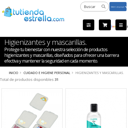
Powered
by
Tra
Higienizantes y mascarillas.
Protege tu bienestar con nuestra selección de productos
higienizantes y mascarillas, diseñados para ofrecer una barrera
efectiva y mantener la seguridad en cada momento.
INICIO
CUIDADO E HIGIENE PERSONAL
HIGIENIZANTES Y MASCARILLAS.
Total de productos disponibles
31