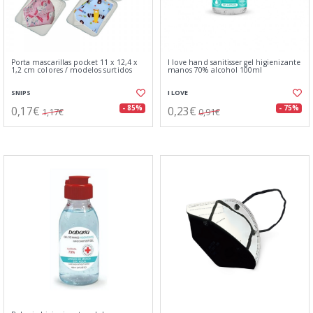
Porta mascarillas pocket 11 x 12,4 x
I love hand sanitisser gel higienizante
1,2 cm colores / modelos surtidos
manos 70% alcohol 100ml
SNIPS
I LOVE
0,17€
0,23€
- 85%
- 75%
1,17€
0,91€