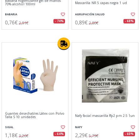
Babaria higienizante gel de manos
Mascarilla NR 5 capas negra 1 ud
70% alcohol 100ml
BABARIA
AGRUPACIÓN SALUD
0,76€
0,89€
- 74%
- 68%
2,91€
2,80€
Guantes desechables Látex con Polvo
Nafy facial mascarilla ffp2 pm 2.5 1un
Talla S 10 unidades
SIGAL
NAFY
1,18€
2,29€
- 64%
- 60%
3,26€
5,79€