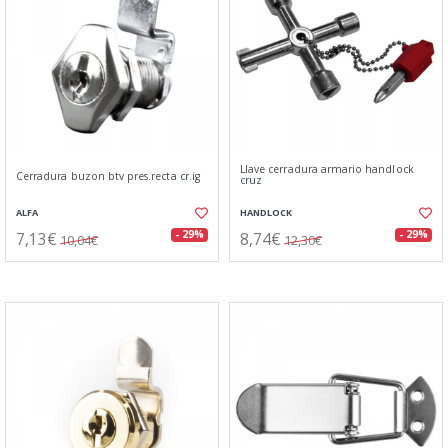
Llave cerradura armario handlock
Cerradura buzon btv pres.recta cr.ig
cruz
ALFA
HANDLOCK
7,13€
8,74€
- 29%
- 29%
10,04€
12,30€