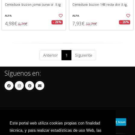
Cerradura buzon joma curva cr. ll.ig
Cerradura buzon 148 recta dor.ll.ig.
ALFA
ALFA
4,98€
7,93€
- 26%
- 26%
6,76€
10,76€
Anterior
1
Siguiente
Síguenos en:
Este portal web utiliza cookies propias con finalidad
técnica, y para realizar estadísticas de uso Web, las