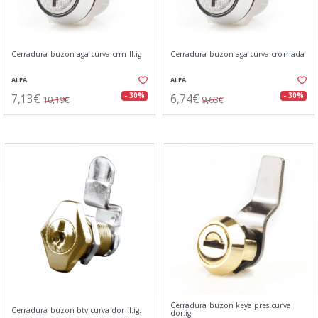
Cerradura buzon aga curva crm ll.ig
Cerradura buzon aga curva cromada
ALFA
ALFA
7,13€
6,74€
- 30%
- 30%
10,19€
9,63€
Cerradura buzon keya pres.curva
Cerradura buzon btv curva dor.ll.ig.
dor.ig