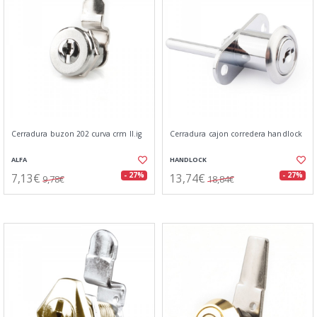
Cerradura buzon 202 curva crm ll.ig
Cerradura cajon corredera handlock
ALFA
HANDLOCK
7,13€
13,74€
- 27%
- 27%
9,78€
18,84€