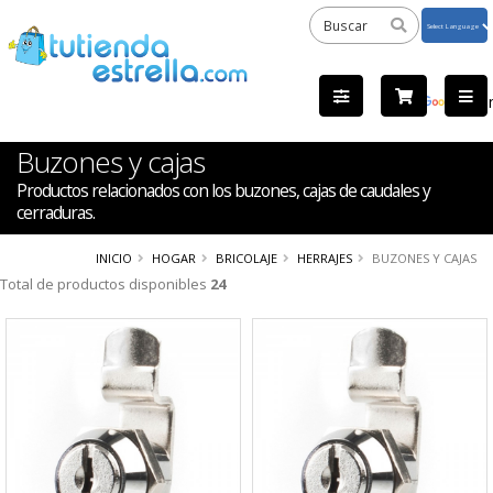
Powered
by
Tra
Buzones y cajas
Productos relacionados con los buzones, cajas de caudales y
cerraduras.
INICIO
HOGAR
BRICOLAJE
HERRAJES
BUZONES Y CAJAS
Total de productos disponibles
24