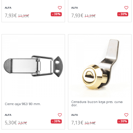
ALFA
ALFA
7,93€
7,93€
- 30%
- 30%
11,33€
11,33€
Cerradura buzon keya pres. curva
Cierre caja 982/ 80 mm.
dor.
ALFA
ALFA
5,30€
7,13€
- 30%
- 30%
7,57€
10,14€