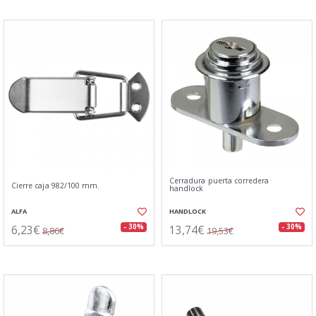
Cerradura puerta corredera
Cierre caja 982/100 mm.
handlock
ALFA
HANDLOCK
6,23€
13,74€
- 30%
- 30%
8,86€
19,53€