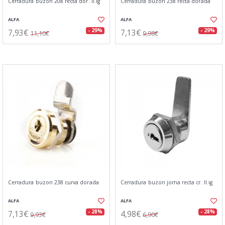
Cerradura buzon 208 recta dor. ll.ig
Cerradura buzon 238 recta dorada
ALFA
ALFA
7,93€
7,13€
- 29%
- 29%
11,10€
9,98€
Cerradura buzon 238 curva dorada
Cerradura buzon joma recta cr. ll.ig
ALFA
ALFA
7,13€
4,98€
- 28%
- 28%
9,93€
6,90€