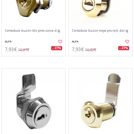
Cerradura buzon btv pres.curva d.ig.
Cerradura buzon keya prs.rect.dor.ig
ALFA
ALFA
7,93€
7,93€
- 27%
- 27%
10,87€
10,82€