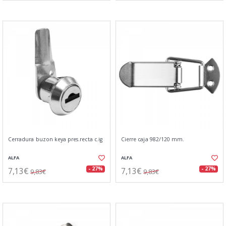
Cerradura buzon keya pres.recta c.ig
Cierre caja 982/120 mm.
ALFA
ALFA
7,13€
7,13€
- 27%
- 27%
9,83€
9,83€