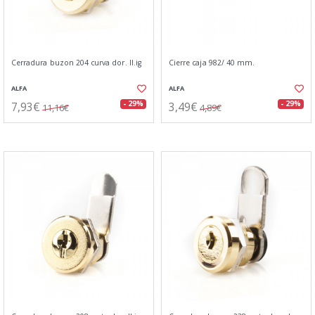
Cerradura buzon 204 curva dor. ll.ig
Cierre caja 982/ 40 mm.
ALFA
ALFA
7,93€
3,49€
- 29%
- 29%
11,16€
4,89€