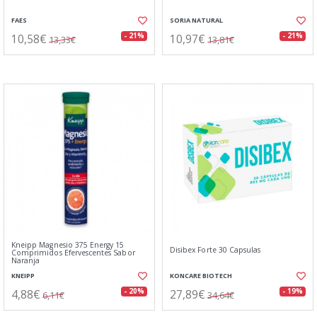
FAES
SORIA NATURAL
10,58€
10,97€
- 21%
- 21%
13,33€
13,81€
Kneipp Magnesio 375 Energy 15
Disibex Forte 30 Capsulas
Comprimidos Efervescentes Sabor
Naranja
KNEIPP
KONCARE BIOTECH
4,88€
27,89€
- 20%
- 19%
6,11€
34,64€