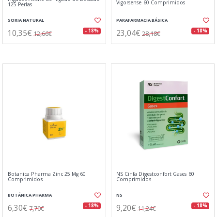
Vigorsense 60 Comprimidos
125 Perlas
SORIA NATURAL
PARAFARMACIA BÁSICA
10,35€
23,04€
- 18%
- 18%
12,66€
28,18€
Botanica Pharma Zinc 25 Mg 60
NS Cinfa Digestconfort Gases 60
Comprimidos
Comprimidos
BOTÁNICA PHARMA
NS
6,30€
9,20€
- 18%
- 18%
7,70€
11,24€