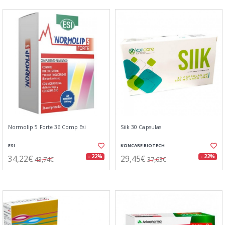
Normolip 5 Forte 36 Comp Esi
Siik 30 Capsulas
ESI
KONCARE BIOTECH
34,22€
29,45€
- 22%
- 22%
43,74€
37,63€