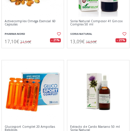
Activecomplex Omega Esencial 60
Soria Natural Composor 41 Gincox
Capsulas
Complex 50 ml
PHARMA NORD
SORIA NATURAL
17,10€
13,09€
- 21%
- 21%
21,56€
16,50€
Glucosport Complet 20 Ampollas
Extracto de Cardo Mariano 50 ml
Bebibles
Soria Natural