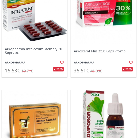
Arkopharma Intelectum Memory 30
Arkosterol Plus 2x30 Caps Promo
Cápsulas
ARKOPHARMA
ARKOPHARMA
15,53€
35,51€
- 21%
- 21%
19,71€
45,06€