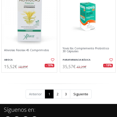
Yovis Ibs Complemento Probiótico
Aliviolas Fisiolax 45 Comprimidos
30 Cápsulas
ABOCA
PARAFARMACIA BÁSICA
15,52€
35,57€
- 18%
- 18%
18,85€
43,20€
Anterior
1
2
3
Siguiente
Síguenos en: