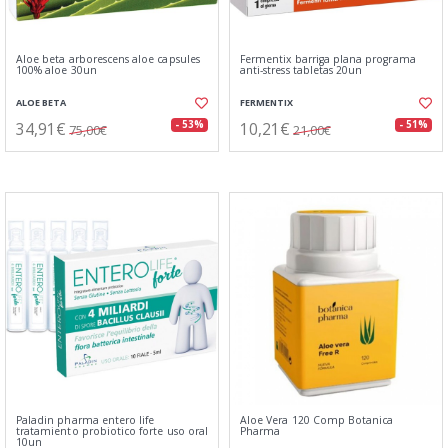
Aloe beta arborescens aloe capsules
Fermentix barriga plana programa
100% aloe 30un
anti-stress tabletas 20un
ALOE BETA
FERMENTIX
34,91€
10,21€
- 53%
- 51%
75,00€
21,00€
Paladin pharma entero life
Aloe Vera 120 Comp Botanica
tratamiento probiotico forte uso oral
Pharma
10un