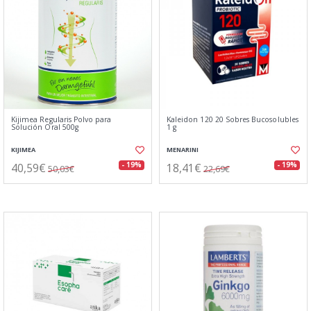
Kijimea Regularis Polvo para
Kaleidon 120 20 Sobres Bucosolubles
Solución Oral 500g
1 g
KIJIMEA
MENARINI
40,59€
18,41€
- 19%
- 19%
50,03€
22,69€