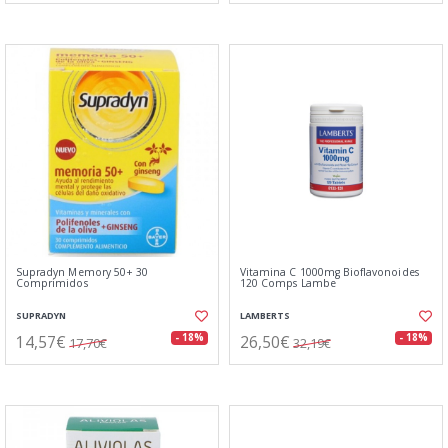
Supradyn Memory 50+ 30
Vitamina C 1000mg Bioflavonoides
Comprimidos
120 Comps Lambe
SUPRADYN
LAMBERTS
14,57€
26,50€
- 18%
- 18%
17,70€
32,19€