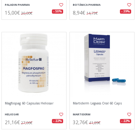
PALADIN PHARMA
BOTÁNICA PHARMA
15,00€
8,94€
- 50%
- 39%
30,00€
14,73€
Magfospag 60 Capsulas Heliosar
Martiderm Legvass Oral 60 Caps
HELIOSAR
MARTIDERM
21,16€
32,76€
- 22%
- 22%
27,06€
41,89€