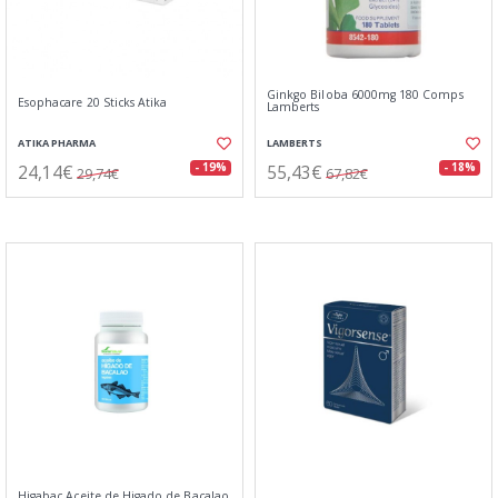
Ginkgo Biloba 6000mg 180 Comps
Esophacare 20 Sticks Atika
Lamberts
ATIKA PHARMA
LAMBERTS
24,14€
55,43€
- 19%
- 18%
29,74€
67,82€
Higabac Aceite de Higado de Bacalao