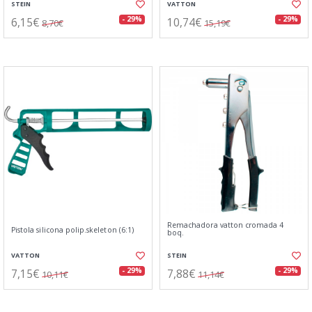
STEIN
VATTON
6,15€
10,74€
- 29%
- 29%
8,70€
15,19€
Remachadora vatton cromada 4
Pistola silicona polip.skeleton (6:1)
boq.
VATTON
STEIN
7,15€
7,88€
- 29%
- 29%
10,11€
11,14€