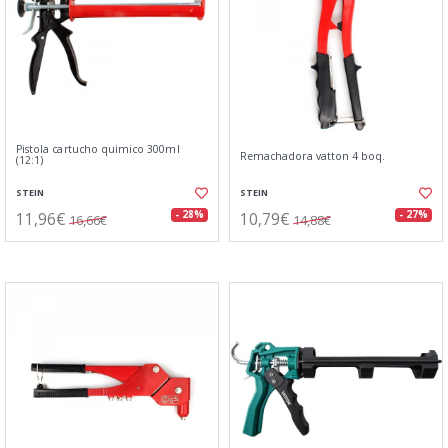
Pistola cartucho quimico 300ml
Remachadora vatton 4 boq.
(12:1)
STEIN
STEIN
11,96€
10,79€
- 28%
- 27%
16,66€
14,88€