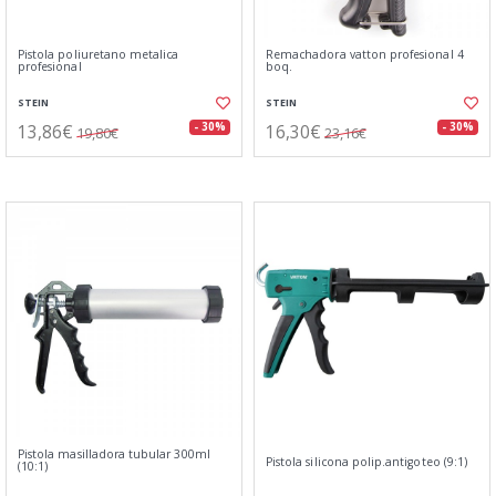
Pistola poliuretano metalica
Remachadora vatton profesional 4
profesional
boq.
STEIN
STEIN
13,86€
16,30€
- 30%
- 30%
19,80€
23,16€
Pistola masilladora tubular 300ml
Pistola silicona polip.antigoteo (9:1)
(10:1)