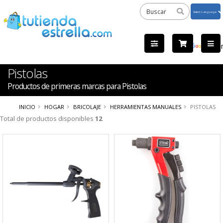
Powered
by
Tra
Pistolas
Productos de primeras marcas para Pistolas
INICIO
HOGAR
BRICOLAJE
HERRAMIENTAS MANUALES
PISTOLAS
Total de productos disponibles
12