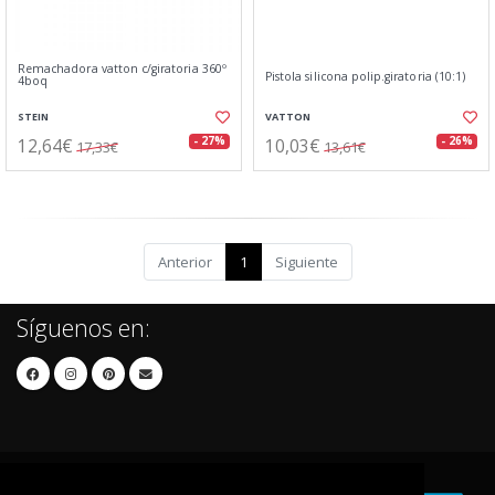
Remachadora vatton c/giratoria 360º
Pistola silicona polip.giratoria (10:1)
4boq
STEIN
VATTON
12,64€
10,03€
- 27%
- 26%
17,33€
13,61€
Anterior
1
Siguiente
Síguenos en: