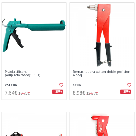
Pistola silicona
Remachadora vatton doble posicion
polip.reforzada(11.5:1)
4 boq.
VATTON
STEIN
7,64€
8,98€
- 29%
- 29%
10,75€
12,57€