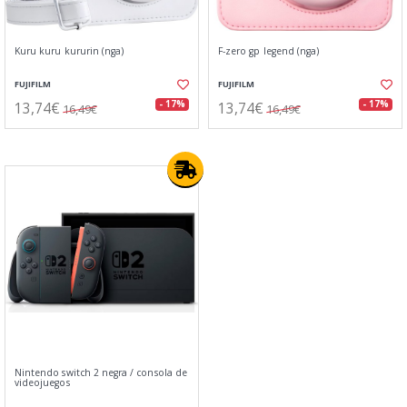
Kuru kuru kururin (nga)
F-zero gp legend (nga)
FUJIFILM
FUJIFILM
13,74€
13,74€
- 17%
- 17%
16,49€
16,49€
Nintendo switch 2 negra / consola de
videojuegos