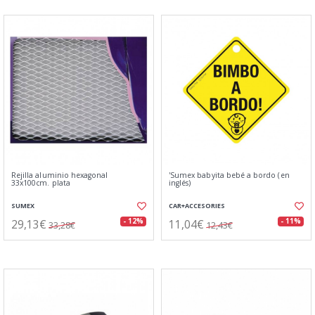
Rejilla aluminio hexagonal
'Sumex babyita bebé a bordo (en
33x100cm. plata
inglés)
SUMEX
CAR+ACCESORIES
29,13€
11,04€
- 12%
- 11%
33,28€
12,43€