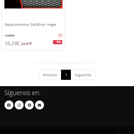
Rejilla aluminio 33x100cm. negra
SUMEX
36,24€
- 9%
39,87€
Anterior
1
Siguiente
Síguenos en: