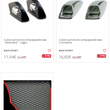
Cubre surtidores limpiaparabrisas.
Cubre surtidores Limpiaparabrisas
"xbranded". negro
Cromados
RACE SPORT
RACE SPORT
11,04€
16,60€
- 11%
- 11%
12,43€
18,68€