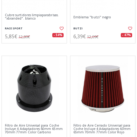
Cubre surtidores limpiaparabrisas.
Emblema "butzi" negro
"xbranded". blanco
RACE SPORT
BUTZI
5,85€
6,39€
- 54%
- 47%
12,80€
12,09€
Filtro de Aire Universal para Coche
Filtro de Aire Cerrado Universal para
Incluye 4 Adaptadores 60mm 65mm
Coche Incluye 4 Adaptadores 60mm
70mm 77mm Color Carbono
65mm 70mm 77mm Color Rojo