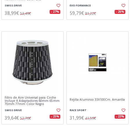
SWISS DRIVE
EVO FORMANCE
38,99€
59,79€
- 27%
- 26%
53,49€
81,22€
Filtro de Aire Universal para Coche
Rejilla Aluminio 33X100Cm. Amarilla
Incluye 4 Adaptadores 60mm 65mm
70mm 77mm Color Negro
SWISS DRIVE
RACE SPORT
39,64€
31,99€
- 25%
- 23%
52,76€
41,59€