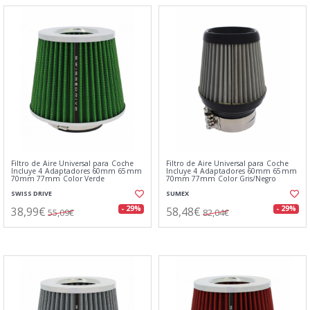
Filtro de Aire Universal para Coche
Filtro de Aire Universal para Coche
Incluye 4 Adaptadores 60mm 65mm
Incluye 4 Adaptadores 60mm 65mm
70mm 77mm Color Verde
70mm 77mm Color Gris/Negro
SWISS DRIVE
SUMEX
38,99€
58,48€
- 29%
- 29%
55,09€
82,04€