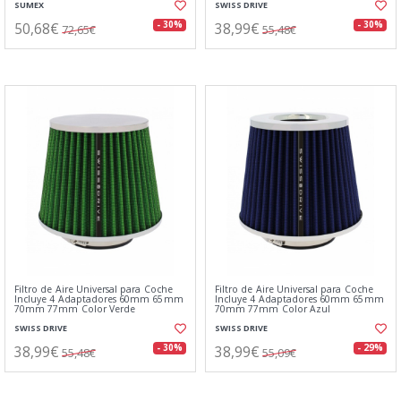
SUMEX
SWISS DRIVE
50,68€
38,99€
- 30%
- 30%
72,65€
55,48€
Filtro de Aire Universal para Coche
Filtro de Aire Universal para Coche
Incluye 4 Adaptadores 60mm 65mm
Incluye 4 Adaptadores 60mm 65mm
70mm 77mm Color Verde
70mm 77mm Color Azul
SWISS DRIVE
SWISS DRIVE
38,99€
38,99€
- 30%
- 29%
55,48€
55,09€