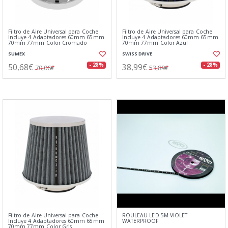
Filtro de Aire Universal para Coche
Filtro de Aire Universal para Coche
Incluye 4 Adaptadores 60mm 65mm
Incluye 4 Adaptadores 60mm 65mm
70mm 77mm Color Cromado
70mm 77mm Color Azul
SUMEX
SWISS DRIVE
50,68€
38,99€
- 28%
- 28%
70,06€
53,89€
Filtro de Aire Universal para Coche
ROULEAU LED 5M VIOLET
Incluye 4 Adaptadores 60mm 65mm
WATERPROOF
70mm 77mm Color Gris