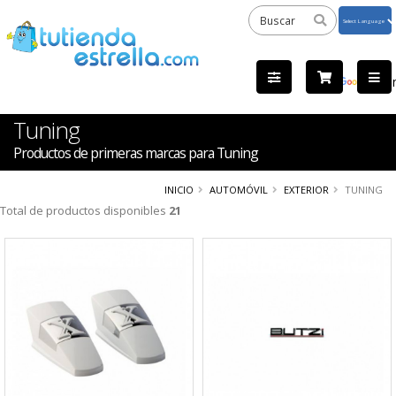
Powered
by
Tra
Tuning
Productos de primeras marcas para Tuning
INICIO
AUTOMÓVIL
EXTERIOR
TUNING
Total de productos disponibles
21