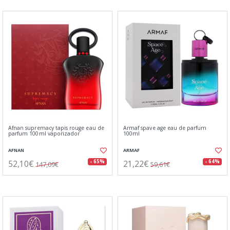
Afnan supremacy tapis rouge eau de
Armaf spave age eau de parfum
parfum 100ml vaporizador
100ml
AFNAN
ARMAF
52,10€
21,22€
- 65%
- 64%
147,09€
59,61€