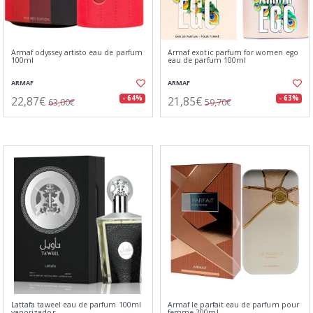
Armaf odyssey artisto eau de parfum
Armaf exotic parfum for women ego
100ml
eau de parfum 100ml
ARMAF
ARMAF
22,87€
21,85€
- 64%
- 63%
63,00€
59,70€
Lattafa taweel eau de parfum 100ml
Armaf le parfait eau de parfum pour
vaporizador
femme 200ml