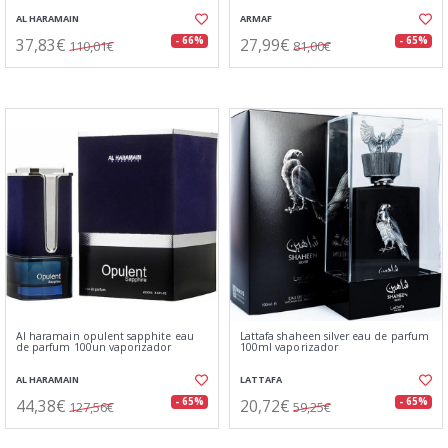
AL HARAMAIN
ARMAF
37,83€
27,99€
- 66%
- 65%
110,01€
81,00€
Al haramain opulent sapphite eau
Lattafa shaheen silver eau de parfum
de parfum 100un vaporizador
100ml vaporizador
AL HARAMAIN
LATTAFA
44,38€
20,72€
- 65%
- 65%
127,56€
59,25€