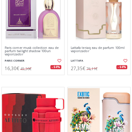
Paris corner musk collection eau de
Lattafa teriaq eau de parfum 100ml
parfum twilight shadow 100un
vaporizador
vaporizador
PARIS CORNER
LATTAFA
16,30€
27,35€
- 64%
- 64%
45,36€
76,11€