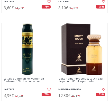
LATTAFA
LATTAFA
3,60€
8,10€
- 75%
- 75%
14,28€
32,13€
Lattafa quimmah for women air
Maison alhambra smoky touch eau
freshener 100ml vaporizador
de parfum 80ml vaporizador
LATTAFA
MAISON ALHAMBRA
4,35€
12,30€
- 75%
- 73%
17,24€
46,17€