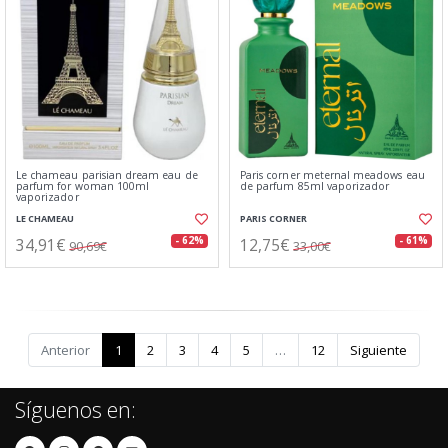
Le chameau parisian dream eau de
Paris corner meternal meadows eau
parfum for woman 100ml
de parfum 85ml vaporizador
vaporizador
LE CHAMEAU
PARIS CORNER
34,91€
12,75€
- 62%
- 61%
90,69€
33,00€
Anterior
1
2
3
4
5
…
12
Siguiente
Síguenos en: