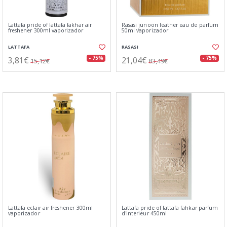
Lattafa pride of lattafa fakhar air
Rasasi junoon leather eau de parfum
freshener 300ml vaporizador
50ml vaporizador
LATTAFA
RASASI
3,81€
21,04€
- 75%
- 75%
15,12€
83,49€
Lattafa eclair air freshener 300ml
Lattafa pride of lattafa fahkar parfum
vaporizador
d'interieur 450ml