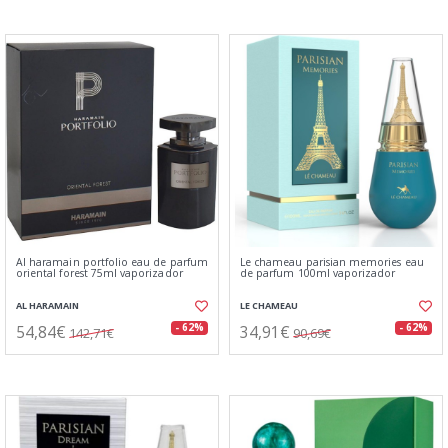
Al haramain portfolio eau de parfum
Le chameau parisian memories eau
oriental forest 75ml vaporizador
de parfum 100ml vaporizador
AL HARAMAIN
LE CHAMEAU
54,84€
34,91€
- 62%
- 62%
142,71€
90,69€