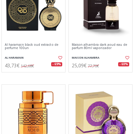
Al haramain black oud extracto de
Maison alhambra dark aoud eau de
perfume 100un
parfum 80ml vaporizador
AL HARAMAIN
MAISON ALHAMBRA
43,73€
25,09€
- 69%
- 68%
142,68€
77,70€