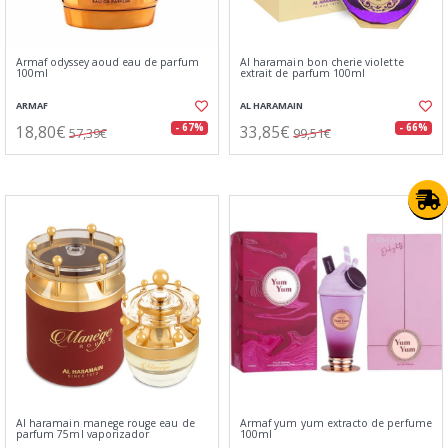
Armaf odyssey aoud eau de parfum
Al haramain bon cherie violette
100ml
extrait de parfum 100ml
ARMAF
AL HARAMAIN
18,80€
33,85€
- 67%
- 66%
57,39€
99,51€
Al haramain manege rouge eau de
Armaf yum yum extracto de perfume
parfum 75ml vaporizador
100ml