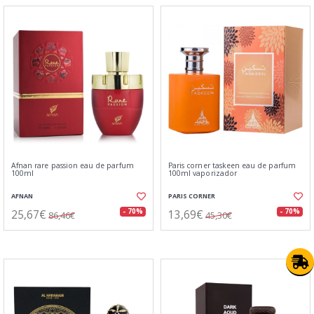
Afnan rare passion eau de parfum
Paris corner taskeen eau de parfum
100ml
100ml vaporizador
AFNAN
PARIS CORNER
25,67€
13,69€
- 70%
- 70%
86,46€
45,30€