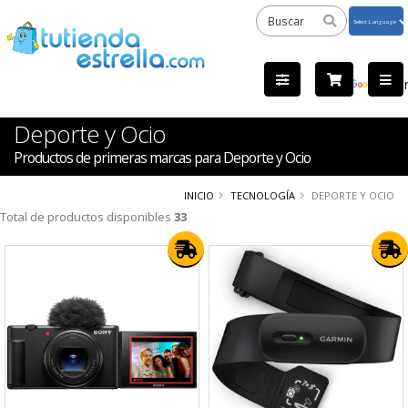
Powered
by
Tra
Deporte y Ocio
Productos de primeras marcas para Deporte y Ocio
INICIO
TECNOLOGÍA
DEPORTE Y OCIO
Total de productos disponibles
33