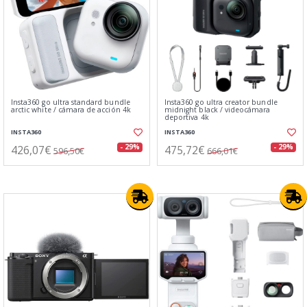
Insta360 go ultra standard bundle
Insta360 go ultra creator bundle
arctic white / cámara de acción 4k
midnight black / videocámara
deportiva 4k
INSTA360
INSTA360
426,07€
475,72€
- 29%
- 29%
596,50€
666,01€