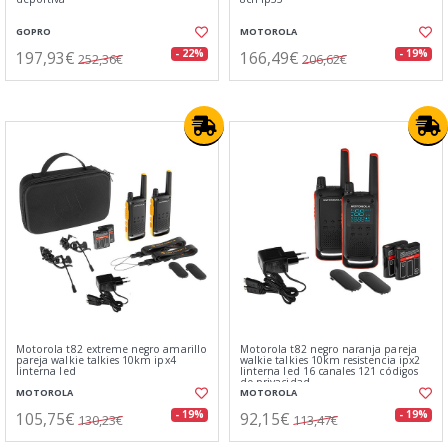
GOPRO
MOTOROLA
197,93€
166,49€
- 22%
- 19%
252,36€
206,62€
Motorola t82 extreme negro amarillo
Motorola t82 negro naranja pareja
pareja walkie talkies 10km ipx4
walkie talkies 10km resistencia ipx2
linterna led
linterna led 16 canales 121 códigos
de privacidad
MOTOROLA
MOTOROLA
105,75€
92,15€
- 19%
- 19%
130,23€
113,47€