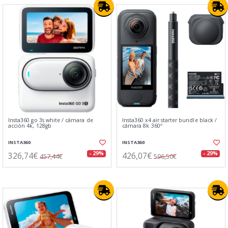
Insta360 go 3s white / cámara de
Insta360 x4 air starter bundle black /
acción 4k, 128gb
cámara 8k 360º
INSTA360
INSTA360
326,74€
426,07€
- 29%
- 29%
457,44€
596,50€