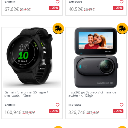
GARMIN
SAMSUNG
67,62€
40,52€
- 29%
- 29%
95,30€
56,73€
Garmin forerunner 55 negro /
Insta360 go 3s black / cámara de
smartwatch 42mm
acción 4k, 128gb
GARMIN
INSTA360
160,94€
326,74€
- 29%
- 29%
225,32€
457,44€