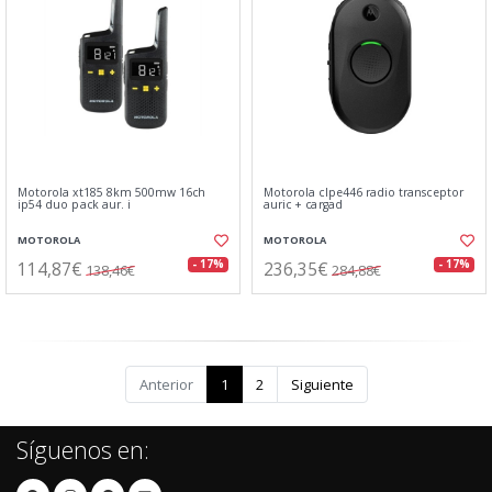
Motorola xt185 8km 500mw 16ch
Motorola clpe446 radio transceptor
ip54 duo pack aur. i
auric + cargad
MOTOROLA
MOTOROLA
114,87€
236,35€
- 17%
- 17%
138,46€
284,88€
Anterior
1
2
Siguiente
Síguenos en: