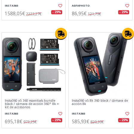
INSTA360
AGFAPHOTO
1588,05€
86,95€
- 29%
- 29%
2223,27€
121,73€
Insta360 x5 360 essentials bundle
Insta360 x5 8k 360 black / cámara de
black / cámara de acción 360° 8k +
acción 8k
kit de accesorios
INSTA360
INSTA360
695,18€
585,93€
- 29%
- 29%
973,25€
820,30€