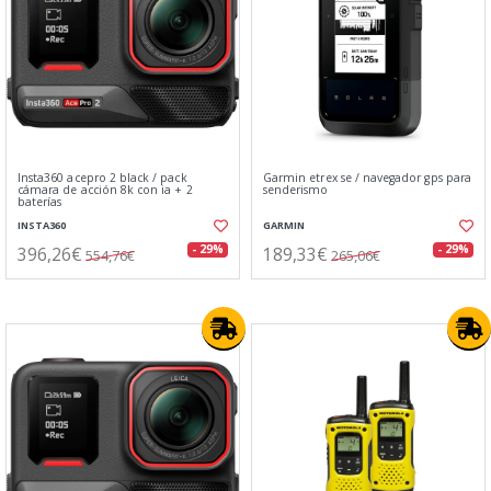
Insta360 acepro 2 black / pack
Garmin etrex se / navegador gps para
cámara de acción 8k con ia + 2
senderismo
baterías
INSTA360
GARMIN
396,26€
189,33€
- 29%
- 29%
554,76€
265,06€