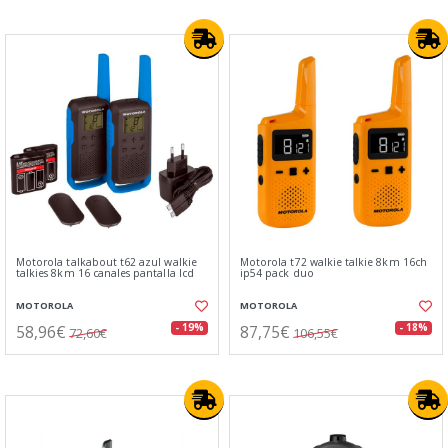
Motorola talkabout t62 azul walkie
Motorola t72 walkie talkie 8km 16ch
talkies 8km 16 canales pantalla lcd
ip54 pack duo
MOTOROLA
MOTOROLA
58,96€
87,75€
- 19%
- 18%
72,60€
106,55€