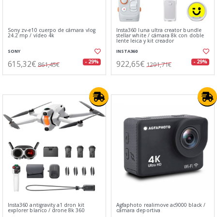
Sony zv-e10 cuerpo de cámara vlog
Insta360 luna ultra creator bundle
24.2 mp / vídeo 4k
stellar white / cámara 8k con doble
lente leica y kit creador
SONY
INSTA360
615,32€
922,65€
- 29%
- 29%
861,45€
1291,71€
Insta360 antigravity a1 dron kit
Agfaphoto realimove ac9000 black /
explorer blanco / drone 8k 360
cámara deportiva