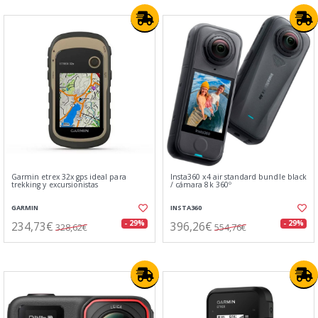
Garmin etrex 32x gps ideal para
Insta360 x4 air standard bundle black
trekking y excursionistas
/ cámara 8k 360º
GARMIN
INSTA360
234,73€
396,26€
- 29%
- 29%
328,62€
554,76€