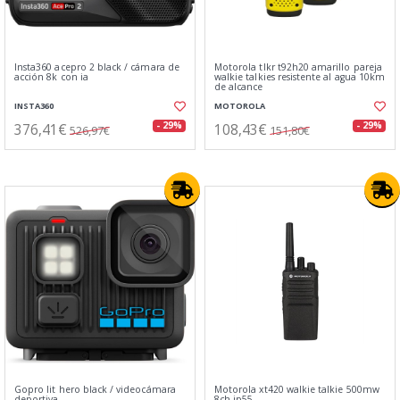
Insta360 acepro 2 black / cámara de
Motorola tlkr t92h20 amarillo pareja
acción 8k con ia
walkie talkies resistente al agua 10km
de alcance
INSTA360
MOTOROLA
376,41€
108,43€
- 29%
- 29%
526,97€
151,80€
Gopro lit hero black / videocámara
Motorola xt420 walkie talkie 500mw
deportiva
8ch ip55