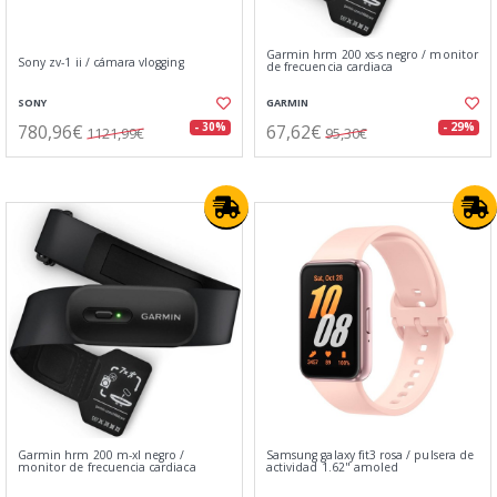
Garmin hrm 200 xs-s negro / monitor
Sony zv-1 ii / cámara vlogging
de frecuencia cardiaca
SONY
GARMIN
780,96€
67,62€
- 30%
- 29%
1121,99€
95,30€
Garmin hrm 200 m-xl negro /
Samsung galaxy fit3 rosa / pulsera de
monitor de frecuencia cardiaca
actividad 1.62" amoled