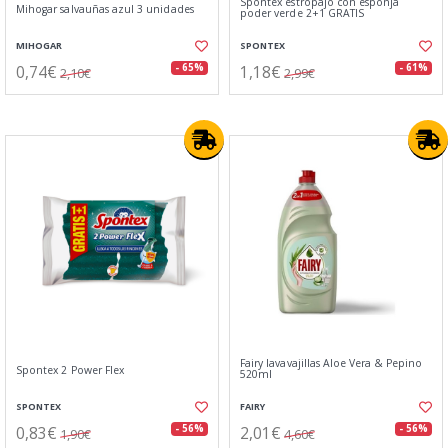
Spontex estropajo con esponja
Mihogar salvauñas azul 3 unidades
poder verde 2+1 GRATIS
MIHOGAR
SPONTEX
0,74€
1,18€
- 65%
- 61%
2,10€
2,99€
Fairy lavavajillas Aloe Vera & Pepino
Spontex 2 Power Flex
520ml
SPONTEX
FAIRY
0,83€
2,01€
- 56%
- 56%
1,90€
4,60€