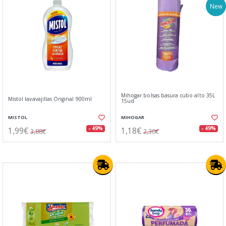
New
Mihogar bolsas basura cubo alto 35L
Mistol lavavajillas Original 900ml
15ud
MISTOL
MIHOGAR
1,99€
1,18€
- 49%
- 49%
3,88€
2,30€