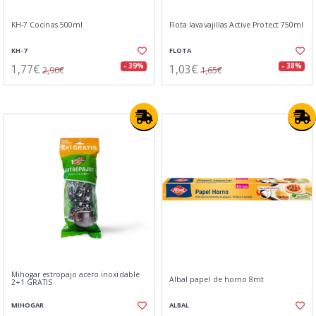
KH-7 Cocinas 500ml
Flota lavavajillas Active Protect 750ml
KH-7
FLOTA
1,77€
1,03€
- 39%
- 38%
2,90€
1,65€
Mihogar estropajo acero inoxidable
Albal papel de horno 8mt
2+1 GRATIS
MIHOGAR
ALBAL