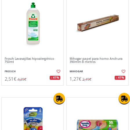
Frosch Lavavajillas hipoalergénico
Mihogar papel para horno Anchura
750ml
390mm 8 metros
FROSCH
MIHOGAR
2,51€
1,27€
- 41%
- 41%
4,25€
2,15€