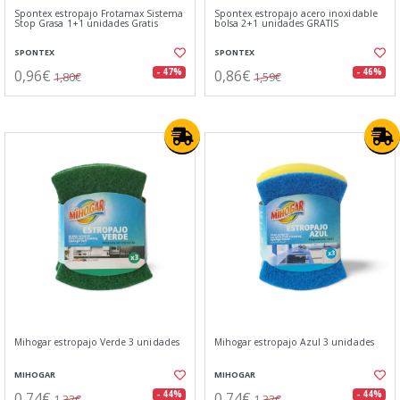
Spontex estropajo Frotamax Sistema
Spontex estropajo acero inoxidable
Stop Grasa 1+1 unidades Gratis
bolsa 2+1 unidades GRATIS
SPONTEX
SPONTEX
0,96€
0,86€
- 47%
- 46%
1,80€
1,59€
Mihogar estropajo Verde 3 unidades
Mihogar estropajo Azul 3 unidades
MIHOGAR
MIHOGAR
0,74€
0,74€
- 44%
- 44%
1,32€
1,32€