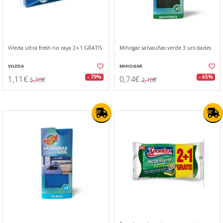
Vileda ultra fresh no raya 2+1 GRATIS
Mihogar salvauñas verde 3 unidades
VILEDA
MIHOGAR
1,11€
0,74€
- 79%
- 65%
5,30€
2,10€