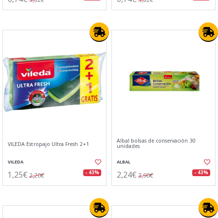
Albal bolsas de conservación 30
VILEDA Estropajo Ultra Fresh 2+1
unidades
VILEDA
ALBAL
1,25€
2,24€
- 43%
- 43%
2,20€
3,90€