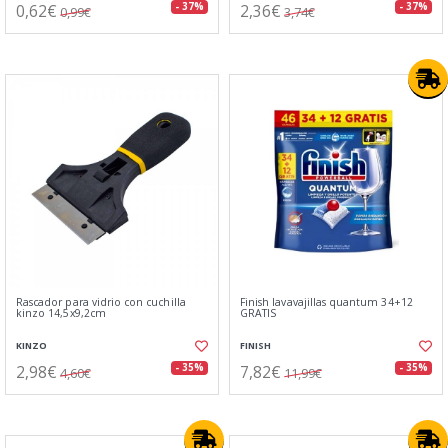
0,62€
2,36€
- 37%
- 37%
0,99€
3,74€
Rascador para vidrio con cuchilla
Finish lavavajillas quantum 34+12
kinzo 14,5x9,2cm
GRATIS
KINZO
FINISH
2,98€
7,82€
- 35%
- 35%
4,60€
11,99€