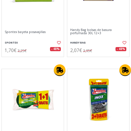
Handy Bag bolsas de basura
Spontex bayeta posavajillas
perfumada 30L 12+3
SPONTEX
HANDY BAG
1,70€
2,07€
- 48%
- 48%
3,25€
3,95€