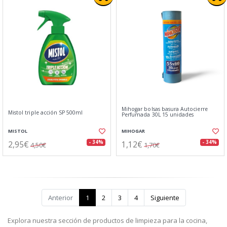
Mihogar bolsas basura Autocierre
Mistol triple acción SP 500ml
Perfumada 30L 15 unidades
MISTOL
MIHOGAR
2,95€
1,12€
- 34%
- 34%
4,50€
1,70€
Anterior
1
2
3
4
Siguiente
Explora nuestra sección de productos de limpieza para la cocina,