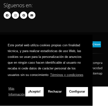
Síguenos en:
Este portal web utiliza cookies propias con finalidad
técnica, y para realizar estadísticas de uso Web, las
cookies se usan para la personalización de anuncios
que en ningún caso hacen identificable al usuario no
Contacto
Aviso Legal
Condiciones de compra
Política de envíos
Política de devolución
Política de Privacidad
recaba ni cede datos de carácter personal de los
Política de Cookies
Sitemap
usuarios sin su conocimiento
Términos y condiciones
© 2026 - Todos los derechos reservados.
Más
¡Acepto!
Rechazar
Configurar
Información