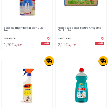
Bolaseca frigorifico sin olor Dura
Handy bag bolsas basura Antigoteo
Fresh
50L 8 bolsas
BOLASECA
HANDY BAG
1,70€
2,11€
- 40%
- 40%
2,82€
3,50€