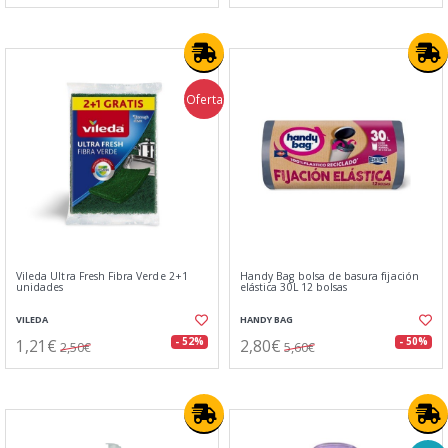
Oferta
Vileda Ultra Fresh Fibra Verde 2+1
Handy Bag bolsa de basura fijación
unidades
elástica 30L 12 bolsas
VILEDA
HANDY BAG
1,21€
2,80€
- 52%
- 50%
2,50€
5,60€