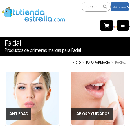
Powered
by
Tra
Facial
Productos de primeras marcas para Facial
INICIO
PARAFARMACIA
FACIAL
ANTIEDAD
LABIOS Y CUIDADOS